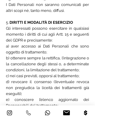
I Dati Personali non saranno comunicati per
altri scopi né, tanto meno, diffusi.
5.
DIRITTI E MODALITÀ DI ESERCIZIO
Gli interessati possono esercitare in qualsiasi
momento i diritti di cui agli Artt. 15 e seguenti
del GDPR e precisamente:
a) aver accesso ai Dati Personali che sono
oggetto di trattamento;
b) ottenere sempre la rettifica, l’integrazione o
la cancellazione degli stessi o, a determinate
condizioni, la limitazione del trattamento;
c) nei casi previsti, opporsi al trattamento;
d) revocare il consenso (l’eventuale revoca
non pregiudica la liceità dei trattamenti già
eseguiti);
e) conoscere l’elenco aggiornato dei
Responsabili del trattamento;
indirizzando una richiesta all’indirizzo di posta
elettronica
info@manalive.eu
.
Gli interessati possono inoltre presentare
reclamo all’Autorità di Controllo (“Garante