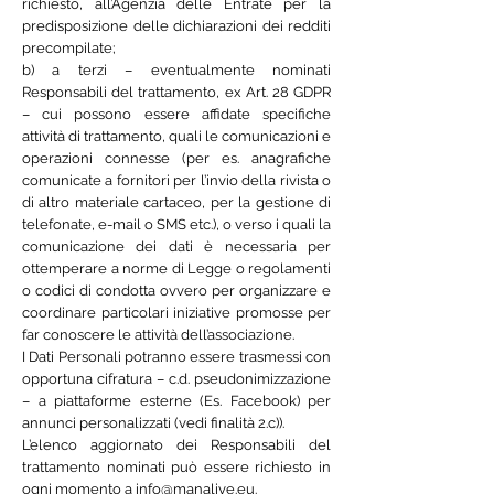
richiesto, all’Agenzia delle Entrate per la
predisposizione delle dichiarazioni dei redditi
precompilate;
b) a terzi – eventualmente nominati
Responsabili del trattamento, ex Art. 28 GDPR
– cui possono essere affidate specifiche
attività di trattamento, quali le comunicazioni e
operazioni connesse (per es. anagrafiche
comunicate a fornitori per l’invio della rivista o
di altro materiale cartaceo, per la gestione di
telefonate, e-mail o SMS etc.), o verso i quali la
comunicazione dei dati è necessaria per
ottemperare a norme di Legge o regolamenti
o codici di condotta ovvero per organizzare e
coordinare particolari iniziative promosse per
far conoscere le attività dell’associazione.
I Dati Personali potranno essere trasmessi con
opportuna cifratura – c.d. pseudonimizzazione
– a piattaforme esterne (Es. Facebook) per
annunci personalizzati (vedi finalità 2.c)).
L’elenco aggiornato dei Responsabili del
trattamento nominati può essere richiesto in
ogni momento a
info@manalive.eu
.