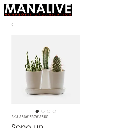
SKU: 366615376135191
Sono un